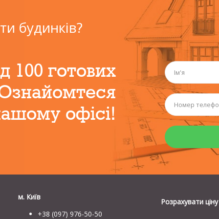
ти будинків?
д 100 готових
 Ознайомтеся
нашому офісі!
м. Київ
Розрахувати ціну
+38 (097) 976-50-50