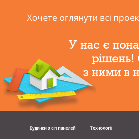
Хочете оглянути всі проек
У нас є пона
рішень!
з ними в 
Будинки з сiп панелей
Технології