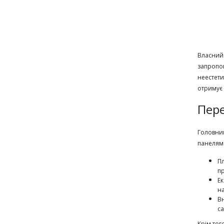
Власний 
запропон
неестети
отримує 
Пере
Головним
панелями
Пл
пр
Ек
н
Вн
са
Крім тог