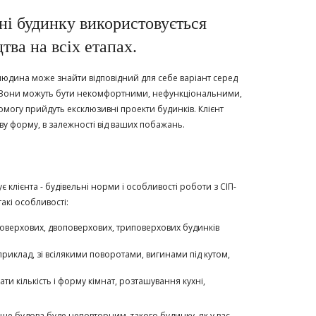
ні будинку використовується
тва на всіх етапах.
юдина може знайти відповідний для себе варіант серед
. Вони можуть бути некомфортними, нефункціональними,
могу прийдуть ексклюзивні проекти будинків. Клієнт
ву форму, в залежності від ваших побажань.
лієнта - будівельні норми і особливості роботи з СІП-
акі особливості:
оверхових, двоповерхових, триповерхових будинків
приклад, зі всілякими поворотами, вигинами під кутом,
и кількість і форму кімнат, розташування кухні,
ше будова буде неповторним, такого будинку, як у вас,