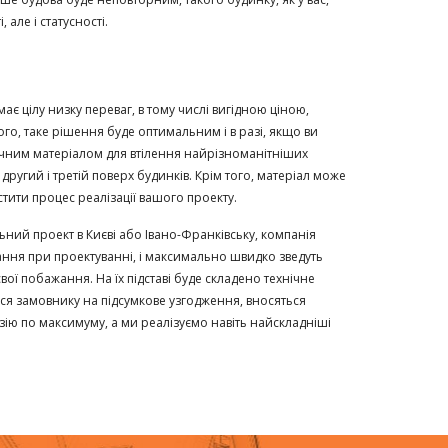
 але і статусності.
ає цілу низку переваг, в тому числі вигідною ціною,
о, таке рішення буде оптимальним і в разі, якщо ви
учним матеріалом для втілення найрізноманітніших
ругий і третій поверх будинків. Крім того, матеріал може
стити процес реалізації вашого проекту.
ний проект в Києві або Івано-Франківську, компанія
ання при проектуванні, і максимально швидко зведуть
 свої побажання. На їх підставі буде складено технічне
ся замовнику на підсумкове узгодження, вносяться
зію по максимуму, а ми реалізуємо навіть найскладніші