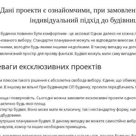
Дані проекти є ознайомчими, при замовлен
індивідуальний підхід до будівниц
будинок повинен бути комфортним - це аксіома! Однак далеко не кожна л
ованого вибору. Стандартні планування можуть не відповідати вимогам
чними, володіти будь-якими іншими недоліками. В такому випадку на допо
величезний простір для прояву фантазії. Будівлі можуть мати саму вигадли
ваги ексклюзивних проектів
 плюсом такого рішення є абсолютна свобода вибору. Єдине, що обмежує к
. В іншому ви вільні! При будівництві СІП будинку, проекти передбачають т
оща і поверховість. Сьогодні можна замовити ексклюзивні проекти одноп
актично будь-якої площі.
стер'єр будівлі. Воно може мати як класичну, так і нестандартну форму, на
адбудовами.
утрішнє планування будівлі. В даному випадку ви можете самостійно вибрат
нвузлів, комор та інших необхідних приміщень.
о, важливою перевагою власних проектів є унікальність вашого будинку. Ва