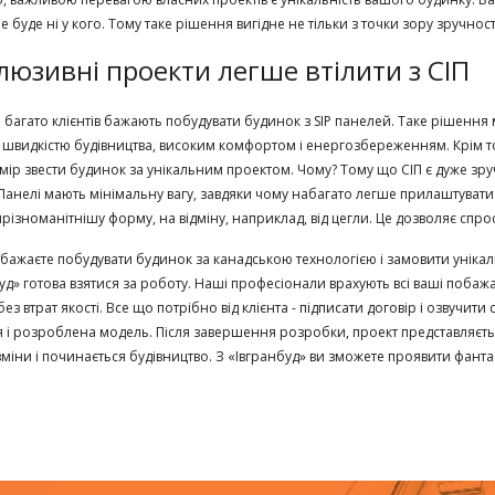
 буде ні у кого. Тому таке рішення вигідне не тільки з точки зору зручності,
люзивні проекти легше втілити з СІП
 багато клієнтів бажають побудувати будинок з SIP панелей. Таке рішення м
швидкістю будівництва, високим комфортом і енергозбереженням. Крім тог
мір звести будинок за унікальним проектом. Чому? Тому що СІП є дуже зр
 Панелі мають мінімальну вагу, завдяки чому набагато легше прилаштувати д
різноманітнішу форму, на відміну, наприклад, від цегли. Це дозволяє спро
бажаєте побудувати будинок за канадською технологією і замовити унікаль
уд» готова взятися за роботу. Наші професіонали врахують всі ваші побаж
ез втрат якості. Все що потрібно від клієнта - підписати договір і озвучити
 і розроблена модель. Після завершення розробки, проект представляєть
зміни і починається будівництво. З «Івгранбуд» ви зможете проявити фанта