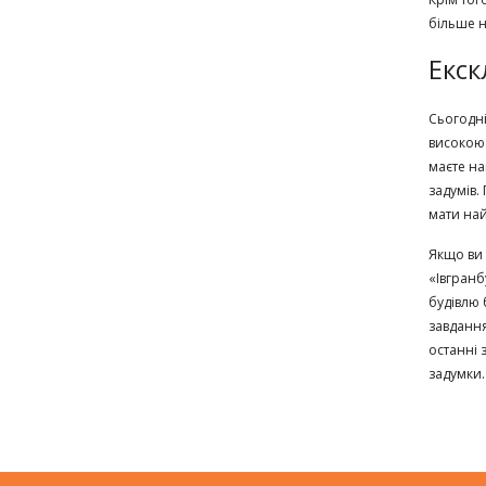
більше не
Екск
Сьогодні
високою 
маєте на
задумів.
мати най
Якщо ви 
«Івгранб
будівлю б
завдання
останні 
задумки.