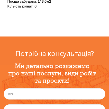
Площа забудови: 
143,0м2
Кіль-сть кімнат: 
6
Потрібна консультація?
Ми детально розкажемо
про наші послуги, види робіт
та проекти!