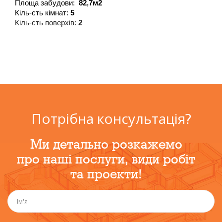
Площа забудови:  
82,7м2
Кіль-сть кімнат: 
5
Кіль-сть поверхів: 
2
Потрібна консультація?
Ми детально розкажемо
про наші послуги, види робіт
та проекти!