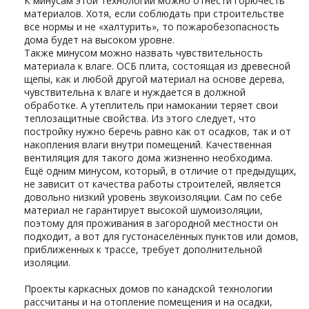
К минусам этой технологии можно отнести горючесть
материалов. Хотя, если соблюдать при строительстве
все нормы и не «халтурить», то пожаробезопасность
дома будет на высоком уровне.
Также минусом можно назвать чувствительность
материала к влаге. ОСБ плита, состоящая из древесной
щепы, как и любой другой материал на основе дерева,
чувствительна к влаге и нуждается в должной
обработке. А утеплитель при намокании теряет свои
теплозащитные свойства. Из этого следует, что
постройку нужно беречь равно как от осадков, так и от
накопления влаги внутри помещений. Качественная
вентиляция для такого дома жизненно необходима.
Ещё одним минусом, который, в отличие от предыдущих,
не зависит от качества работы строителей, является
довольно низкий уровень звукоизоляции. Сам по себе
материал не гарантирует высокой шумоизоляции,
поэтому для проживания в загородной местности он
подходит, а вот для густонаселённых пунктов или домов,
приближенных к трассе, требует дополнительной
изоляции.
Проекты каркасных домов по канадской технологии
рассчитаны и на отопление помещения и на осадки,