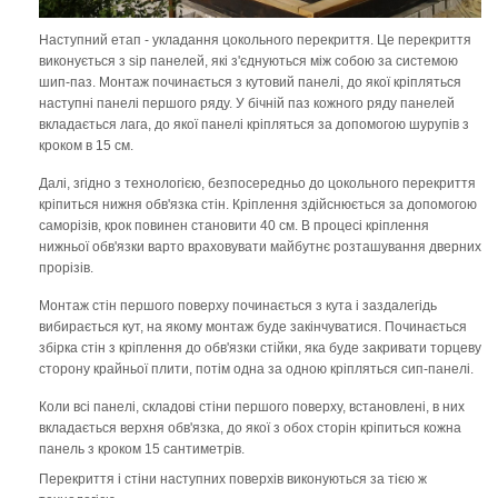
Наступний етап - укладання цокольного перекриття. Це перекриття
виконується з sip панелей, які з'єднуються між собою за системою
шип-паз. Монтаж починається з кутовий панелі, до якої кріпляться
наступні панелі першого ряду. У бічній паз кожного ряду панелей
вкладається лага, до якої панелі кріпляться за допомогою шурупів з
кроком в 15 см.
Далі, згідно з технологією, безпосередньо до цокольного перекриття
кріпиться нижня обв'язка стін. Кріплення здійснюється за допомогою
саморізів, крок повинен становити 40 см. В процесі кріплення
нижньої обв'язки варто враховувати майбутнє розташування дверних
прорізів.
Монтаж стін першого поверху починається з кута і заздалегідь
вибирається кут, на якому монтаж буде закінчуватися. Починається
збірка стін з кріплення до обв'язки стійки, яка буде закривати торцеву
сторону крайньої плити, потім одна за одною кріпляться сип-панелі.
Коли всі панелі, складові стіни першого поверху, встановлені, в них
вкладається верхня обв'язка, до якої з обох сторін кріпиться кожна
панель з кроком 15 сантиметрів.
Перекриття і стіни наступних поверхів виконуються за тією ж