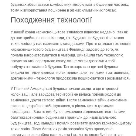
будинках зберігається комфортний мікроклімат в будь-який час року,
тому їх використання поширене в різних кліматичних поясах.
Походження технології
У нашій країні каркасно-щитове з'явилося відносно недавно і так як
до нас прийшло воно з Канади, то і будинки, побудовані за такою
технологією, у нас називають канадськими. Проте сталася технологія
каркасно-щитового будівництва в Фінляндії задовго до того, як
почала використовуватися в Америці. Винайшли таку технологію
представники середнього класу, які не могли дозволити собі
побудувати кам'яний будинок. Так як каркасно-щитові будинки
вийшли не тільки економічно вигідними, але і теплими, і затишними, і
довговічними - технологія продовжила поширюватися і розвиватися.
У Північній Америці такі будинки почали зводити ще в процесі
колонізації, але забудова територій не велась повним ходом до
закінчення Другої світової війни. Після закінчення війни економічне
становище країни стабілізувалося, а рівень життя громадян
покращився. Багато вже було неможливо задовольнятися тісними
багатоквартирними будинками і прагнули до індивідуального
будівництва. Тоді канадці і почали розвивати власну каркасно-щитову
технологію. Після багатьох років розробок була проведена
структурно ізоляційна панель, яка і стала основою будівництва в