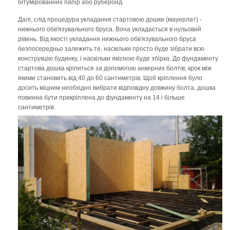
бітумірованних папір або руберойд.
Далі, слід процедура укладання стартовою дошки (мауерлат) -
нижнього обв'язувального бруса. Вона укладається в нульовий
рівень. Від якості укладання нижнього обв'язувального бруса
безпосередньо залежить те, наскільки просто буде зібрати всю
конструкцію будинку, і наскільки якісною буде збірка. До фундаменту
стартова дошка кріпиться за допомогою анкерних болтів, крок між
якими становить від 40 до 60 сантиметрів. Щоб кріплення було
досить міцним необхідно вибрати відповідну довжину болта, дошка
повинна бути прикріплена до фундаменту на 14 і більше
сантиметрів.