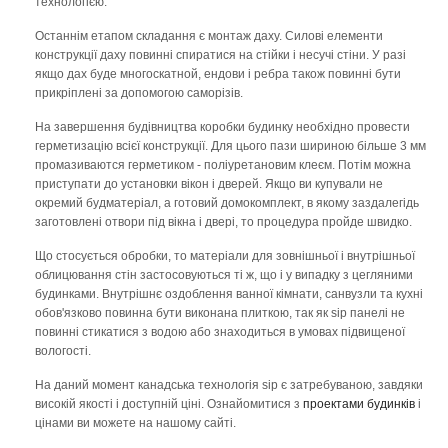
технологією.
Останнім етапом складання є монтаж даху. Силові елементи
конструкції даху повинні спиратися на стійки і несучі стіни. У разі
якщо дах буде многоскатной, ендови і ребра також повинні бути
прикріплені за допомогою саморізів.
На завершення будівництва коробки будинку необхідно провести
герметизацію всієї конструкції. Для цього пази шириною більше 3 мм
промазиваются герметиком - поліуретановим клеєм. Потім можна
приступати до установки вікон і дверей. Якщо ви купували не
окремий будматеріал, а готовий домокомплект, в якому заздалегідь
заготовлені отвори під вікна і двері, то процедура пройде швидко.
Що стосується обробки, то матеріали для зовнішньої і внутрішньої
облицювання стін застосовуються ті ж, що і у випадку з цегляними
будинками. Внутрішнє оздоблення ванної кімнати, санвузли та кухні
обов'язково повинна бути виконана плиткою, так як sip панелі не
повинні стикатися з водою або знаходиться в умовах підвищеної
вологості.
На даний момент канадська технологія sip є затребуваною, завдяки
високій якості і доступній ціні. Ознайомитися з
проектами будинків
і
цінами ви можете на нашому сайті.