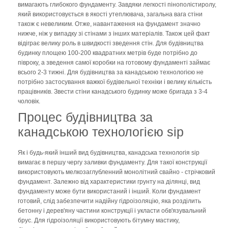
вимагають глибокого фундаменту. Завдяки легкості пінополістиролу,
який використовується в якості утеплювача, загальна вага стіни
також є невеликим. Отже, навантаження на фундамент значно
нижче, ніж у випадку зі стінами з інших матеріалів. Також цей факт
відіграє велику роль в швидкості зведення стін. Для будівництва
будинку площею 100-200 квадратних метрів буде потрібно до
півроку, а зведення самої коробки на готовому фундаменті займає
всього 2-3 тижні. Для будівництва за канадською технологією не
потрібно застосування важкої будівельної техніки і велику кількість
працівників. Звести стіни канадського будинку може бригада з 3-4
чоловік.
Процес будівництва за
канадською технологією sip
Як і будь-який інший вид будівництва, канадська технологія sip
вимагає в першу чергу заливки фундаменту. Для такої конструкції
використовують мелкозаглубленний монолітний свайно - стрічковий
фундамент. Залежно від характеристики грунту на ділянці, вид
фундаменту може бути використаний і інший. Коли фундамент
готовий, слід забезпечити надійну гідроізоляцію, яка розділить
бетонну і дерев'яну частини конструкції і укласти обв'язувальний
брус. Для гідроізоляції використовують бітумну мастику,