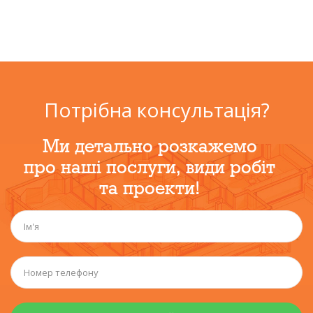
Потрібна консультація?
Ми детально розкажемо
про наші послуги, види робіт
та проекти!