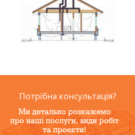
Потрібна консультація?
Ми детально розкажемо
про наші послуги, види робіт
та проекти!